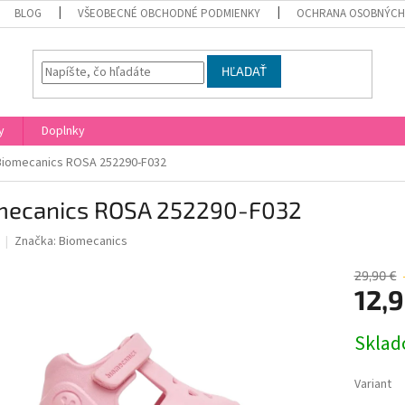
BLOG
VŠEOBECNÉ OBCHODNÉ PODMIENKY
OCHRANA OSOBNÝCH
HĽADAŤ
y
Doplnky
Biomecanics ROSA 252290-F032
mecanics ROSA 252290-F032
Značka:
Biomecanics
29,90 €
12,9
Jednotk
Skla
cena:
Variant