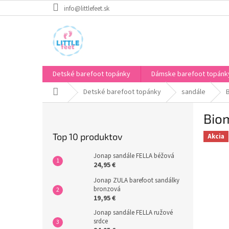
Prejsť
info@littlefeet.sk
na
obsah
Detské barefoot topánky
Dámske barefoot topánk
Domov
Detské barefoot topánky
sandále
B
Bio
o
č
Top 10 produktov
Akcia
n
ý
Jonap sandále FELLA béžová
p
24,95 €
a
Jonap ZULA barefoot sandálky
n
bronzová
e
19,95 €
l
Jonap sandále FELLA ružové
srdce