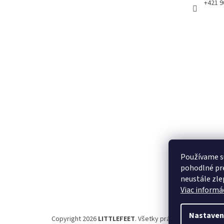
+421 9
Používame s
pohodlné pre
neustále zlep
Viac informác
Nastaven
Copyright 2026
LITTLEFEET
. Všetky práva vyhradené.
Upr