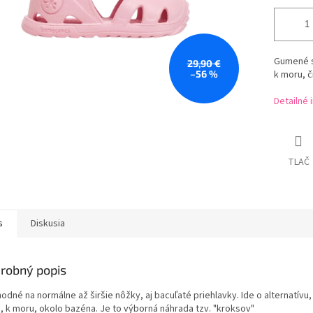
Gumené sa
29,90 €
–56 %
k moru, č
Detailné 
TLAČ
s
Diskusia
robný popis
odné na normálne až širšie nôžky, aj bacuľaté priehlavky. Ide o alternatívu
, k moru, okolo bazéna. Je to výborná náhrada tzv. "kroksov"