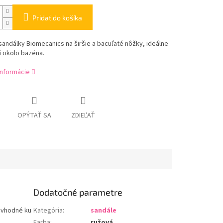
Pridať do košíka
ndálky Biomecanics na širšie a bacuľaté nôžky, ideálne
i okolo bazéna.
informácie
OPÝTAŤ SA
ZDIEĽAŤ
Dodatočné parametre
, vhodné ku
Kategória
:
sandále
Farba
:
ružová