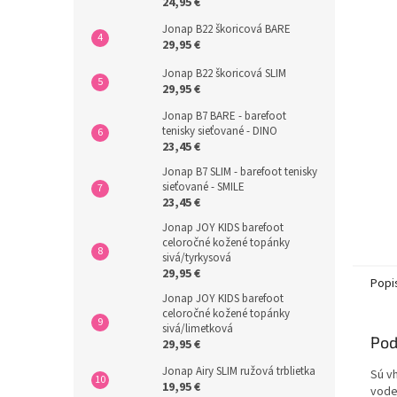
24,95 €
Jonap B22 škoricová BARE
29,95 €
Jonap B22 škoricová SLIM
29,95 €
Jonap B7 BARE - barefoot
tenisky sieťované - DINO
23,45 €
Jonap B7 SLIM - barefoot tenisky
sieťované - SMILE
23,45 €
Jonap JOY KIDS barefoot
celoročné kožené topánky
sivá/tyrkysová
29,95 €
Popi
Jonap JOY KIDS barefoot
celoročné kožené topánky
sivá/limetková
Pod
29,95 €
Jonap Airy SLIM ružová trblietka
Sú vh
19,95 €
vode