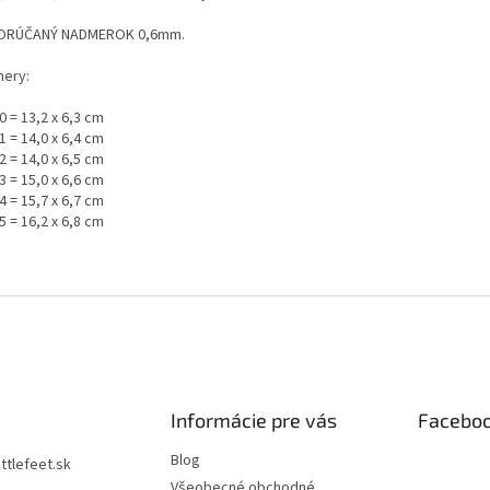
ORÚČANÝ NADMEROK 0,6mm.
ery:
0 = 13,2 x 6,3 cm
1 = 14,0 x 6,4 cm
2 = 14,0 x 6,5 cm
3 = 15,0 x 6,6 cm
4 = 15,7 x 6,7 cm
5 = 16,2 x 6,8 cm
Informácie pre vás
Facebo
Blog
littlefeet.sk
Všeobecné obchodné