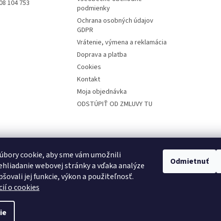
08 104 753
podmienky
Ochrana osobných údajov
GDPR
Vrátenie, výmena a reklamácia
Doprava a platba
Cookies
Kontakt
Moja objednávka
ODSTÚPIŤ OD ZMLUVY TU
Prijíma
platby
úbory cookie, aby sme vám umožnili
Odmietnuť
hliadanie webovej stránky a vďaka analýze
šovali jej funkcie, výkon a použiteľnosť.
ií o cookies
ie
aviť nastavenie cookies