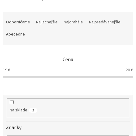
R
a
Odporúčame
Najlacnejšie
Najdrahšie
Najpredávanejšie
d
e
Abecedne
n
i
e
Cena
p
r
19
€
20
€
o
d
u
k
t
o
Na sklade
2
v
Značky