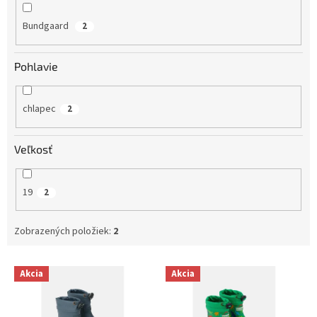
Bundgaard
2
Pohlavie
chlapec
2
Veľkosť
19
2
Zobrazených položiek:
2
V
Akcia
Akcia
ý
p
i