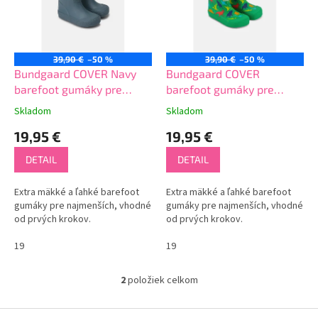
s
p
r
o
39,90 €
–50 %
39,90 €
–50 %
d
Bundgaard COVER Navy
Bundgaard COVER
u
barefoot gumáky pre
barefoot gumáky pre
k
najmenších
najmenších DINO
Skladom
Skladom
t
19,95 €
19,95 €
o
v
DETAIL
DETAIL
Extra mäkké a ľahké barefoot
Extra mäkké a ľahké barefoot
gumáky pre najmenších, vhodné
gumáky pre najmenších, vhodné
od prvých krokov.
od prvých krokov.
19
19
2
položiek celkom
O
v
l
Z