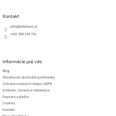
á
á
d
p
a
ä
Kontakt
c
t
i
info
@
littlefeet.sk
i
e
p
e
+421 908 104 753
r
v
k
y
v
Informácie pre vás
ý
p
Blog
i
s
Všeobecné obchodné podmienky
u
Ochrana osobných údajov GDPR
Vrátenie, výmena a reklamácia
Doprava a platba
Cookies
Kontakt