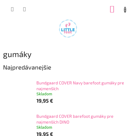
Prejsť
NÁKUP
na
obsah
KOŠÍK
gumáky
Najpredávanejšie
Bundgaard COVER Navy barefoot gumáky pre
najmenších
Skladom
19,95 €
Bundgaard COVER barefoot gumáky pre
najmenších DINO
Skladom
19,95 €