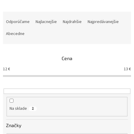
R
a
Odporúčame
Najlacnejšie
Najdrahšie
Najpredávanejšie
d
e
Abecedne
n
i
e
Cena
p
r
12
€
13
€
o
d
u
k
t
o
Na sklade
2
v
Značky