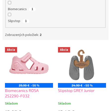
Biomecanics
1
Slipstop
1
Zobrazených položiek:
2
V
Akcia
Akcia
ý
p
i
s
p
r
o
29,90 €
–56 %
24,90 €
–50 %
d
Biomecanics ROSA
Slipstop GREY Junior
u
252290-F032
k
Skladom
Skladom
t