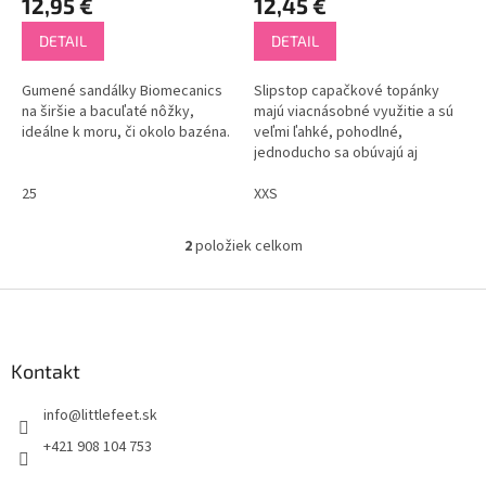
12,95 €
12,45 €
o
v
DETAIL
DETAIL
Gumené sandálky Biomecanics
Slipstop capačkové topánky
na širšie a bacuľaté nôžky,
majú viacnásobné využitie a sú
ideálne k moru, či okolo bazéna.
veľmi ľahké, pohodlné,
jednoducho sa obúvajú aj
vyzúvajú.
25
XXS
2
položiek celkom
O
v
l
Z
á
á
d
p
a
ä
Kontakt
c
t
i
info
@
littlefeet.sk
i
e
p
e
+421 908 104 753
r
v