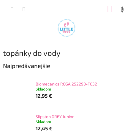
Prejsť
NÁKUP
na
obsah
KOŠÍK
topánky do vody
Najpredávanejšie
Biomecanics ROSA 252290-F032
Skladom
12,95 €
Slipstop GREY Junior
Skladom
12,45 €