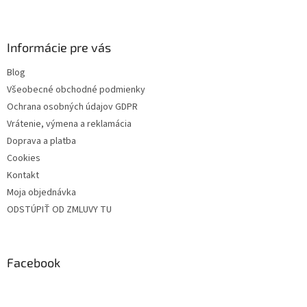
k
y
v
Informácie pre vás
ý
p
Blog
i
s
Všeobecné obchodné podmienky
u
Ochrana osobných údajov GDPR
Vrátenie, výmena a reklamácia
Doprava a platba
Cookies
Kontakt
Moja objednávka
ODSTÚPIŤ OD ZMLUVY TU
Facebook