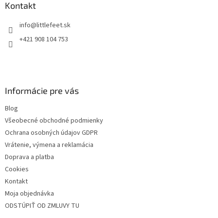
ä
Kontakt
c
t
i
info
@
littlefeet.sk
i
e
p
e
+421 908 104 753
r
v
k
y
v
Informácie pre vás
ý
p
Blog
i
s
Všeobecné obchodné podmienky
u
Ochrana osobných údajov GDPR
Vrátenie, výmena a reklamácia
Doprava a platba
Cookies
Kontakt
Moja objednávka
ODSTÚPIŤ OD ZMLUVY TU