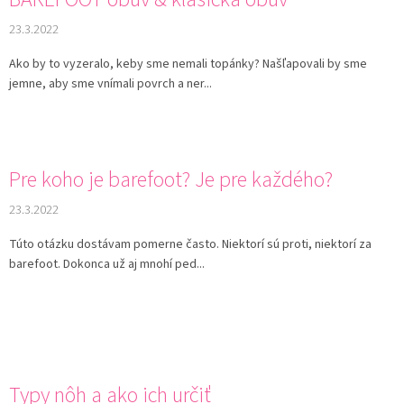
23.3.2022
Ako by to vyzeralo, keby sme nemali topánky? Našľapovali by sme
jemne, aby sme vnímali povrch a ner...
Pre koho je barefoot? Je pre každého?
23.3.2022
Túto otázku dostávam pomerne často. Niektorí sú proti, niektorí za
barefoot. Dokonca už aj mnohí ped...
Typy nôh a ako ich určiť