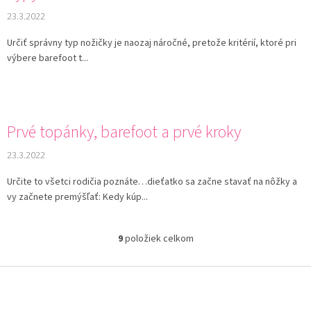
23.3.2022
Určiť správny typ nožičky je naozaj náročné, pretože kritérií, ktoré pri
výbere barefoot t...
Prvé topánky, barefoot a prvé kroky
23.3.2022
Určite to všetci rodičia poznáte…dieťatko sa začne stavať na nôžky a
vy začnete premýšľať: Kedy kúp...
9
položiek celkom
O
v
l
Z
á
á
d
p
a