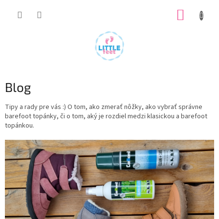
Prejsť
NÁKUP
na
obsah
KOŠÍK
Blog
Tipy a rady pre vás :) O tom, ako zmerať nôžky, ako vybrať správne
barefoot topánky, či o tom, aký je rozdiel medzi klasickou a barefoot
topánkou.
V
ý
p
i
s
č
l