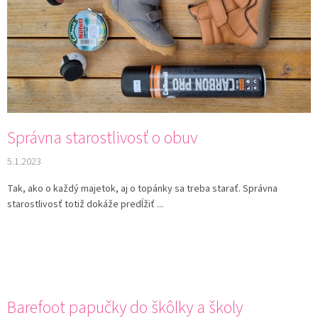
á
n
k
o
v
Správna starostlivosť o obuv
5.1.2023
Tak, ako o každý majetok, aj o topánky sa treba starať. Správna
starostlivosť totiž dokáže predĺžiť ...
Barefoot papučky do škôlky a školy