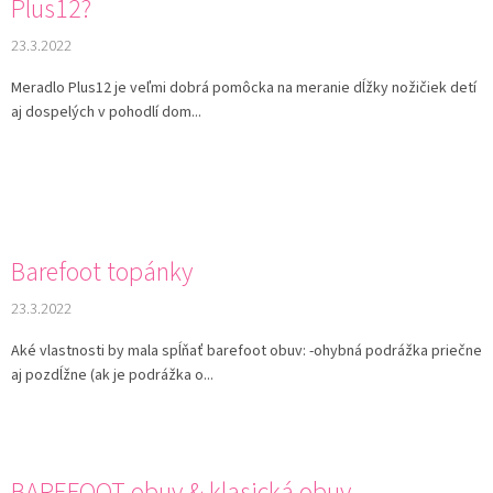
Plus12?
23.3.2022
Meradlo Plus12 je veľmi dobrá pomôcka na meranie dĺžky nožičiek detí
aj dospelých v pohodlí dom...
Barefoot topánky
23.3.2022
Aké vlastnosti by mala spĺňať barefoot obuv: -ohybná podrážka priečne
aj pozdĺžne (ak je podrážka o...
BAREFOOT obuv & klasická obuv