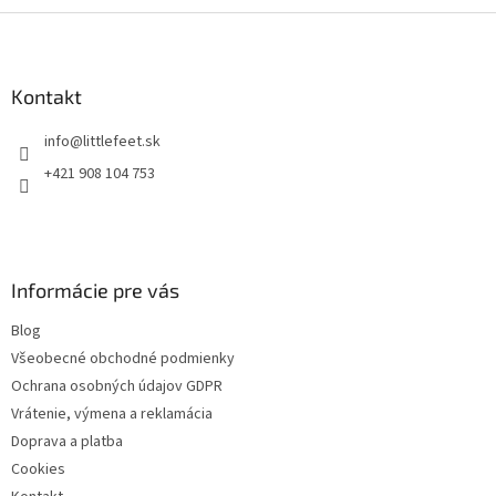
Z
á
p
ä
Kontakt
t
info
@
littlefeet.sk
i
e
+421 908 104 753
Informácie pre vás
Blog
Všeobecné obchodné podmienky
Ochrana osobných údajov GDPR
Vrátenie, výmena a reklamácia
Doprava a platba
Cookies