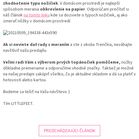
zhodnotenie typu nožičiek
. V domácom prostredí je najlepší
spôsobom merania
obkreslenie na papier
. Odporúčam prečítať si
náš článok
na tomto linku
kde sa dozviete o typoch nožičiek, aj ako
zmerať nôžky v domácom prostredí.
Ak si neviete dať rady s meraním
a ste z okolia Trenčína, neváhajte
navštíviť našu predajňu.
Veľmi radi Vám s výberom prvých topánočiek pomôžeme,
nožky
dôkladne premeriame a odporučíme vhodné značky. Taktiež je možné
na našej predajni zakúpiť všetko, čo je aktuálne skladom a dá sa platiť v
hotovosti alebo kartou.
Budeme sa tešiť na Vašu návštevu
:)
Tím LITTLEFEET.
PREDCHÁDZAJÚCI ČLÁNOK