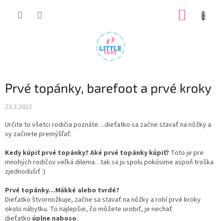
Prejsť
NÁKUP
na
obsah
KOŠÍK
Prvé topánky, barefoot a prvé kroky
23.3.2022
Určite to všetci rodičia poznáte…dieťatko sa začne stavať na nôžky a
vy začnete premýšľať:
Kedy kúpiť prvé topánky? Aké prvé topánky kúpiť?
Toto je pre
mnohých rodičov veľká dilema…tak sa ju spolu pokúsime aspoň troška
zjednodušiť
:)
Prvé topánky…Mäkké alebo tvrdé?
Dieťatko štvornožkuje, začne sa stavať na nôžky a robí prvé kroky
okolo nábytku. To najlepšie, čo môžete urobiť, je nechať
dieťatko
úplne naboso
.