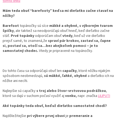
tomto linku
Mám teda obuť “barefooty” keď sa mi dieťatko začne stavať na
nôžky?
Barefoot
topánočky sú síce
mäkké a ohybné, s výborným tvarom
špičky
, ale taktiež sa neodporúčajú obuť hneď, keď dieťatko začne
stáť.
Prvé topánky
odporúčam obuť
vtedy
, keď už vie dieťatko
prejsť samé, to znamená,že
spraví pár krokov, zastaví sa, čupne
si, postaví sa, otočí sa…bez akejkoľvek pomoci – je to
samostatný chodec.
Vtedy je pripravené na topánočky.
Do tohto času sa odporúčajú obuť len
capačky
, ktoré nôžku nijakým
spôsobom neobmedzujú,
sú mäkké, ľahké, ohybné
a dieťatko ich na
nôžke ani necíti.
Najlepšie sú capačky
s troj alebo štvor-vrstvovou podrážkou
,
ktoré sa dajú v suchom počasí využiť aj
vonku,
napr. značka
LILIPUTI
Aké topánky teda obuť, keď už dieťatko samostatné chodí?
Najdôležitejšie
pri výbere prvej obuvi
je
premeranie a