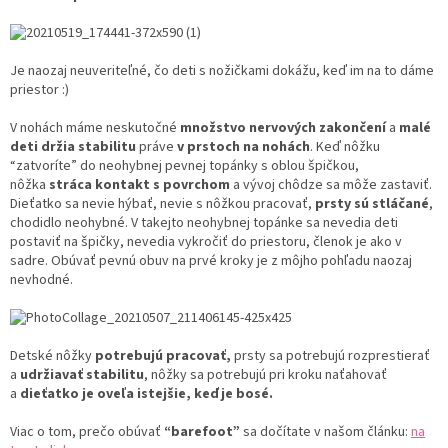
Je naozaj neuveriteľné, čo deti s nožičkami dokážu, keď im na to dáme
priestor
:)
V nohách máme neskutočné
množstvo nervových zakončení
a
malé
deti držia stabilitu
práve
v prstoch na nohách
. Keď nôžku
“zatvoríte” do neohybnej pevnej topánky s oblou špičkou,
nôžka
stráca kontakt s povrchom
a vývoj chôdze sa môže zastaviť.
Dieťatko sa nevie hýbať, nevie s nôžkou pracovať,
prsty sú stláčané
,
chodidlo neohybné. V takejto neohybnej topánke sa nevedia deti
postaviť na špičky, nevedia vykročiť do priestoru, členok je ako v
sadre. Obúvať pevnú obuv na prvé kroky je z môjho pohľadu naozaj
nevhodné.
Detské nôžky
potrebujú pracovať,
prsty sa potrebujú rozprestierať
a
udržiavať stabilitu
, nôžky sa potrebujú pri kroku naťahovať
a
dieťatko je oveľa istejšie, keď je bosé.
Viac o tom, prečo obúvať
“barefoot”
sa dočítate v našom článku:
na