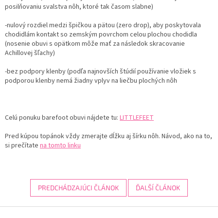
posilňovaniu svalstva nôh, ktoré tak časom slabne)
-nulový rozdiel medzi špičkou a pätou (zero drop), aby poskytovala
chodidlám kontakt so zemským povrchom celou plochou chodidla
(nosenie obuvi s opätkom môže mať za následok skracovanie
Achillovej šľachy)
-bez podpory klenby (podľa najnovších štúdií používanie vložiek s
podporou klenby nemá žiadny vplyv na liečbu plochých nôh
Celú ponuku barefoot obuvi nájdete tu:
LITTLEFEET
Pred kúpou topánok vždy zmerajte dĺžku aj šírku nôh. Návod, ako na to,
si prečítate
na tomto linku
PREDCHÁDZAJÚCI ČLÁNOK
ĎALŠÍ ČLÁNOK
Z