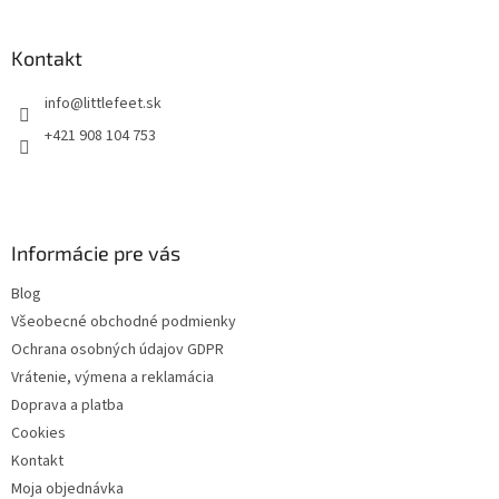
á
p
ä
Kontakt
t
info
@
littlefeet.sk
i
e
+421 908 104 753
Informácie pre vás
Blog
Všeobecné obchodné podmienky
Ochrana osobných údajov GDPR
Vrátenie, výmena a reklamácia
Doprava a platba
Cookies
Kontakt
Moja objednávka