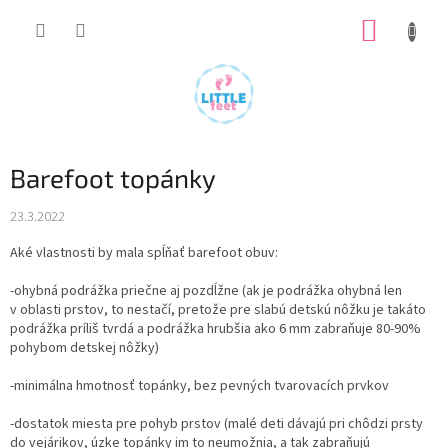
Prejsť
NÁKUP
na
obsah
KOŠÍK
Barefoot topánky
23.3.2022
Aké vlastnosti by mala spĺňať barefoot obuv:
-ohybná podrážka priečne aj pozdĺžne (ak je podrážka ohybná len
v oblasti prstov, to nestačí, pretože pre slabú detskú nôžku je takáto
podrážka príliš tvrdá a podrážka hrubšia ako 6 mm zabraňuje 80-90%
pohybom detskej nôžky)
-minimálna hmotnosť topánky, bez pevných tvarovacích prvkov
-dostatok miesta pre pohyb prstov (malé deti dávajú pri chôdzi prsty
do vejárikov, úzke topánky im to neumožnia, a tak zabraňujú