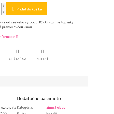
Pridať do košíka
RRY od českého výrobcu JONAP - zimné topánky
é pravou ovčou vlnou.
informácie
OPÝTAŤ SA
ZDIEĽAŤ
Dodatočné parametre
, úzke päty
Kategória
:
zimná obuv
yk do
Farba
:
hnedá