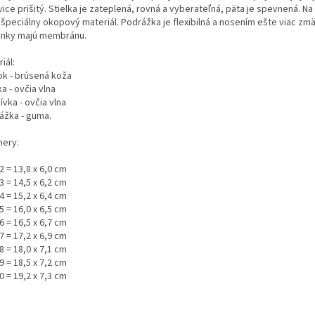
ice prišitý. Stielka je zateplená, rovná a vyberateľná, päta je spevnená. Na
 špeciálny okopový materiál. Podrážka je flexibilná a nosením ešte viac zm
nky majú membránu.
iál:
ok - brúsená koža
ka - ovčia vlna
vka - ovčia vlna
ážka - guma.
ery:
2 = 13,8 x 6,0 cm
3 = 14,5 x 6,2 cm
4 = 15,2 x 6,4 cm
5 = 16,0 x 6,5 cm
6 = 16,5 x 6,7 cm
7 = 17,2 x 6,9 cm
8 = 18,0 x 7,1 cm
9 = 18,5 x 7,2 cm
0 = 19,2 x 7,3 cm