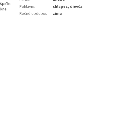
 špičke
Pohlavie
:
chlapec, dievča
äkne.
Ročné obdobie
:
zima