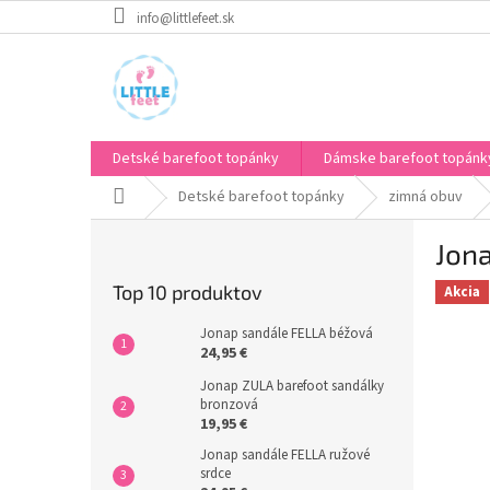
Prejsť
info@littlefeet.sk
na
obsah
Detské barefoot topánky
Dámske barefoot topánk
Domov
Detské barefoot topánky
zimná obuv
B
Jon
o
č
Top 10 produktov
Akcia
n
ý
Jonap sandále FELLA béžová
p
24,95 €
a
Jonap ZULA barefoot sandálky
n
bronzová
e
19,95 €
l
Jonap sandále FELLA ružové
srdce