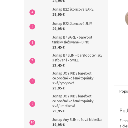
24,95 €
Jonap B22 škoricová BARE
29,95 €
Jonap B22 škoricová SLIM
29,95 €
Jonap B7 BARE - barefoot
tenisky sieťované - DINO
23,45 €
Jonap B7 SLIM - barefoot tenisky
sieťované - SMILE
23,45 €
Jonap JOY KIDS barefoot
celoročné kožené topánky
sivá/tyrkysová
29,95 €
Popi
Jonap JOY KIDS barefoot
celoročné kožené topánky
sivá/limetková
Pod
29,95 €
Jonap Airy SLIM ružová trblietka
Zimn
19,95 €
a čl