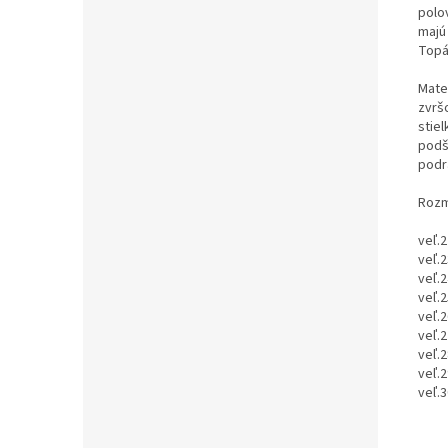
polov
majú
Topá
Mater
zvrš
stiel
podší
podr
Rozm
veľ.2
veľ.2
veľ.2
veľ.2
veľ.2
veľ.2
veľ.2
veľ.2
veľ.3