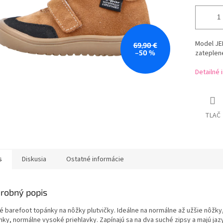
Model JE
69,90 €
–50 %
zateplen
Detailné 
TLAČ
s
Diskusia
Ostatné informácie
robný popis
é barefoot topánky na nôžky plutvičky. Ideálne na normálne až užšie nôžky
enky, normálne vysoké priehlavky. Zapínajú sa na dva suché zipsy a majú jaz