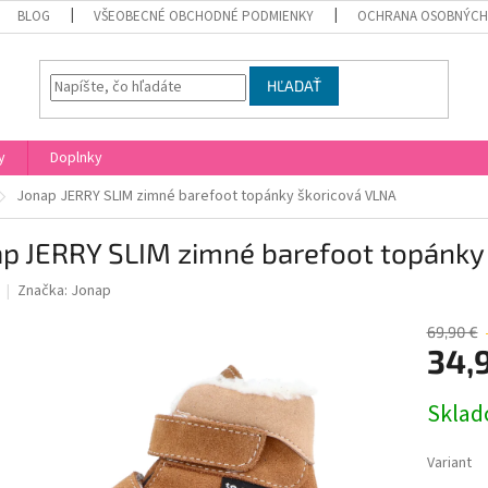
BLOG
VŠEOBECNÉ OBCHODNÉ PODMIENKY
OCHRANA OSOBNÝCH
HĽADAŤ
y
Doplnky
Jonap JERRY SLIM zimné barefoot topánky škoricová VLNA
ap JERRY SLIM zimné barefoot topánky
Značka:
Jonap
69,90 €
34,
Jednotk
Skla
cena:
Variant