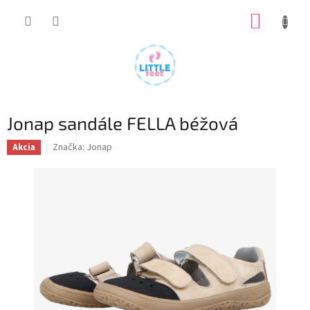
Prejsť
NÁKUP
na
obsah
KOŠÍK
Jonap sandále FELLA béžová
Značka:
Jonap
Akcia