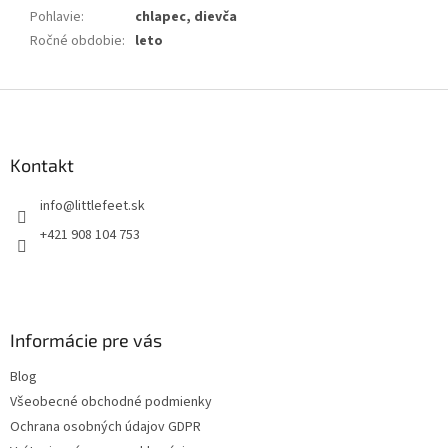
Pohlavie
:
chlapec, dievča
Ročné obdobie
:
leto
Z
á
p
ä
Kontakt
t
info
@
littlefeet.sk
i
e
+421 908 104 753
Informácie pre vás
Blog
Všeobecné obchodné podmienky
Ochrana osobných údajov GDPR