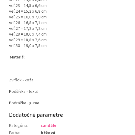
veľ.22 = 13,8 x 6,4 cm
veľ.23 = 14,5 x 6,6 cm
veľ.24 = 15,2 x 6,8 cm
veľ.25 = 16,0 x 7,0 cm
veľ.26 = 16,8 x 7,1 cm
veľ.27 = 17,2 x 7,2 cm
veľ.28 = 18,0 x 7,4 cm
veľ.29 = 18,8 x 7,6 cm
veľ.30 = 19,0 x 7,8 cm
Materiál:
Zvršok - koža
Podšívka - textil
Podrážka - guma
Dodatočné parametre
Kategória
:
sandále
Farba
:
béžová