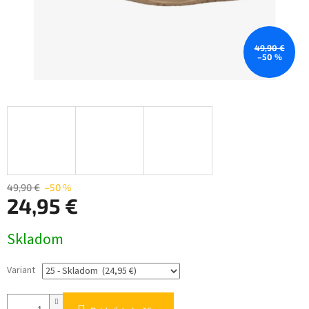
49,90 €
–50 %
49,90 €
–50 %
24,95 €
Jednotková
Skladom
cena:
Variant