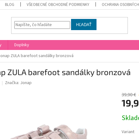
BLOG
VŠEOBECNÉ OBCHODNÉ PODMIENKY
OCHRANA OSOBNÝCH
HĽADAŤ
y
Doplnky
Jonap ZULA barefoot sandálky bronzová
ap ZULA barefoot sandálky bronzová
Značka:
Jonap
39,90 €
19,9
Jednotk
Skla
cena:
Variant