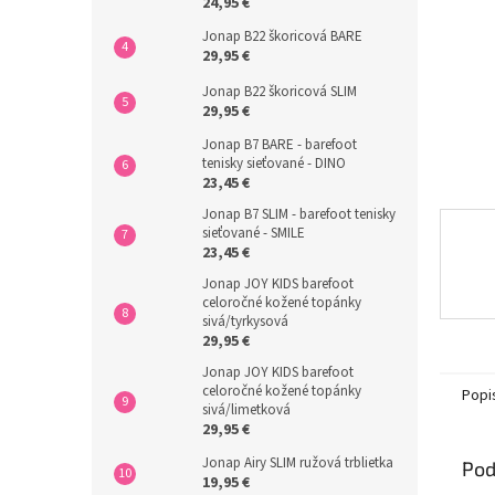
24,95 €
Jonap B22 škoricová BARE
29,95 €
Jonap B22 škoricová SLIM
29,95 €
Jonap B7 BARE - barefoot
tenisky sieťované - DINO
23,45 €
Jonap B7 SLIM - barefoot tenisky
sieťované - SMILE
23,45 €
Jonap JOY KIDS barefoot
celoročné kožené topánky
sivá/tyrkysová
29,95 €
Jonap JOY KIDS barefoot
celoročné kožené topánky
Popi
sivá/limetková
29,95 €
Jonap Airy SLIM ružová trblietka
Pod
19,95 €