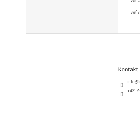
veľ.2
veľ.3
Z
á
p
ä
t
Kontakt
i
e
info
@
+421 9