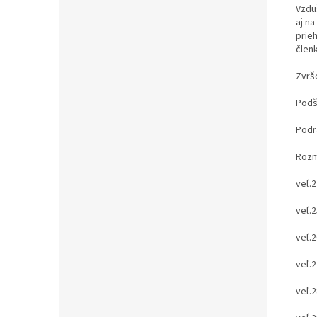
Vzdu
aj n
prie
člen
Zvrš
Podší
Podr
Rozm
veľ.2
veľ.2
veľ.2
veľ.2
veľ.2