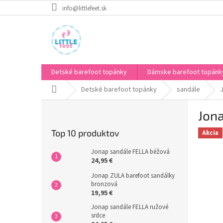
Prejsť
info@littlefeet.sk
na
obsah
Detské barefoot topánky
Dámske barefoot topánk
Domov
Detské barefoot topánky
sandále
B
Jon
o
č
Top 10 produktov
Akcia
n
ý
Jonap sandále FELLA béžová
p
24,95 €
a
Jonap ZULA barefoot sandálky
n
bronzová
e
19,95 €
l
Jonap sandále FELLA ružové
srdce