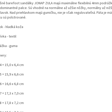
šné barefoot sandálky JONAP ZULA majú maximálne flexibilnú 4mm podráž
a dominantné palce. Sú vhodné na normálne až užšie nôžky, normálny až nižš
hlavok. Nad priehlavkom majú gumičku, nie je však regulovateľná. Päta je m
ku sú polstrované.
ok - hladká koža
vka - textil
ážka - guma
ery:
4 = 15,0 x 6,4 cm
5 = 15,9 x 6,6 cm
6 = 16,6 x 6,8 cm
7 = 17,3 x 7,0 cm
8 = 17,8 x 7,2 cm