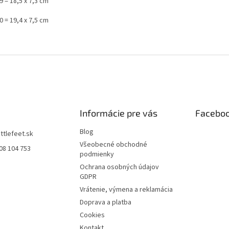
9 = 18,5 x 7,3 cm
0 = 19,4 x 7,5 cm
Informácie pre vás
Facebo
Blog
littlefeet.sk
Všeobecné obchodné
08 104 753
podmienky
Ochrana osobných údajov
GDPR
Vrátenie, výmena a reklamácia
Doprava a platba
Cookies
Kontakt