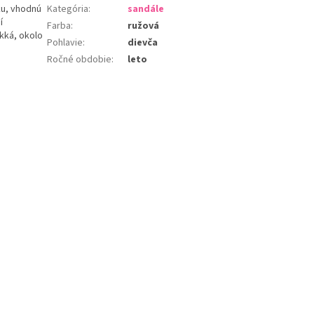
ku, vhodnú
Kategória
:
sandále
í
Farba
:
ružová
äkká, okolo
Pohlavie
:
dievča
Ročné obdobie
:
leto