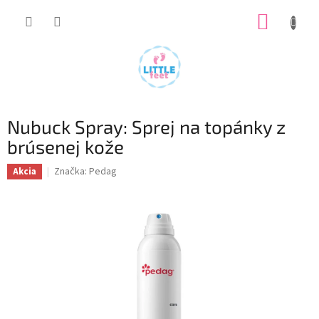
Prejsť
NÁKUP
na
obsah
KOŠÍK
Nubuck Spray: Sprej na topánky z
brúsenej kože
Značka:
Pedag
Akcia