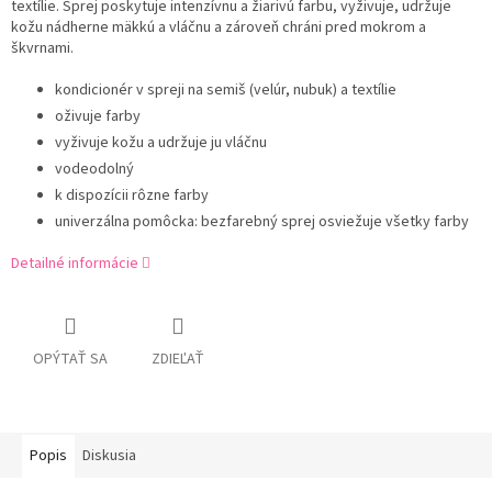
textílie. Sprej poskytuje intenzívnu a žiarivú farbu, vyživuje, udržuje
kožu nádherne mäkkú a vláčnu a zároveň chráni pred mokrom a
škvrnami.
kondicionér v spreji na semiš (velúr, nubuk) a textílie
oživuje farby
vyživuje kožu a udržuje ju vláčnu
vodeodolný
k dispozícii rôzne farby
univerzálna pomôcka: bezfarebný sprej osviežuje všetky farby
Detailné informácie
OPÝTAŤ SA
ZDIEĽAŤ
Popis
Diskusia