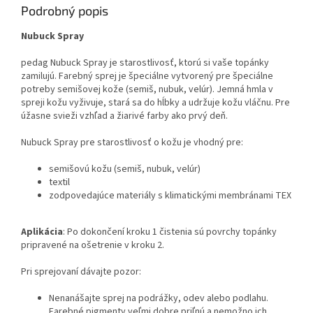
Podrobný popis
Nubuck Spray
pedag Nubuck Spray je starostlivosť, ktorú si vaše topánky
zamilujú. Farebný sprej je špeciálne vytvorený pre špeciálne
potreby semišovej kože (semiš, nubuk, velúr). Jemná hmla v
spreji kožu vyživuje, stará sa do hĺbky a udržuje kožu vláčnu. Pre
úžasne svieži vzhľad a žiarivé farby ako prvý deň.
Nubuck Spray pre starostlivosť o kožu je vhodný pre:
semišovú kožu (semiš, nubuk, velúr)
textil
zodpovedajúce materiály s klimatickými membránami TEX
Aplikácia
: Po dokončení kroku 1 čistenia sú povrchy topánky
pripravené na ošetrenie v kroku 2.
Pri sprejovaní dávajte pozor:
Nenanášajte sprej na podrážky, odev alebo podlahu.
Farebné pigmenty veľmi dobre priľnú a nemožno ich