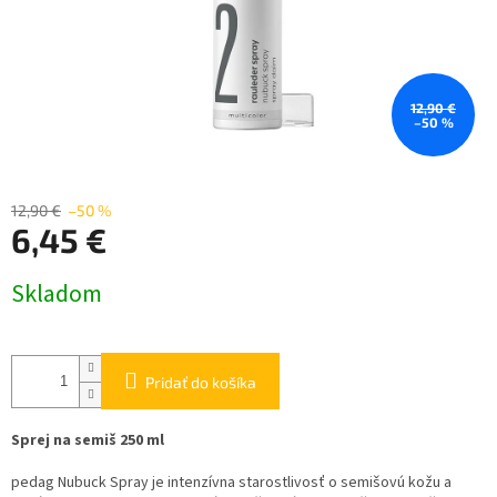
12,90 €
–50 %
12,90 €
–50 %
6,45 €
Jednotková
Skladom
cena:
Pridať do košíka
Sprej na semiš 250 ml
pedag Nubuck Spray je intenzívna starostlivosť o semišovú kožu a