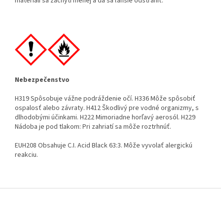
materiáli sa zachytí menej a dá sa ľahšie odstrániť.
Nebezpečenstvo
H319 Spôsobuje vážne podráždenie očí. H336 Môže spôsobiť
ospalosť alebo závraty. H412 Škodlivý pre vodné organizmy, s
dlhodobými účinkami. H222 Mimoriadne horľavý aerosól. H229
Nádoba je pod tlakom: Pri zahriatí sa môže roztrhnúť.
EUH208 Obsahuje C.I. Acid Black 63:3. Môže vyvolať alergickú
reakciu.
Z
á
p