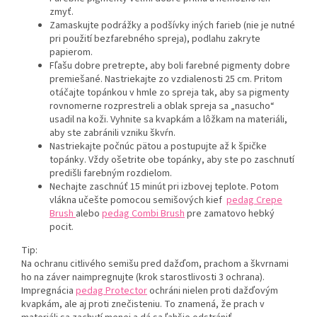
zmyť.
Zamaskujte podrážky a podšívky iných farieb (nie je nutné
pri použití bezfarebného spreja), podlahu zakryte
papierom.
Fľašu dobre pretrepte, aby boli farebné pigmenty dobre
premiešané. Nastriekajte zo vzdialenosti 25 cm. Pritom
otáčajte topánkou v hmle zo spreja tak, aby sa pigmenty
rovnomerne rozprestreli a oblak spreja sa „nasucho“
usadil na koži. Vyhnite sa kvapkám a lôžkam na materiáli,
aby ste zabránili vzniku škvŕn.
Nastriekajte počnúc pätou a postupujte až k špičke
topánky. Vždy ošetrite obe topánky, aby ste po zaschnutí
predišli farebným rozdielom.
Nechajte zaschnúť 15 minút pri izbovej teplote. Potom
vlákna učešte pomocou semišových kief
pedag Crepe
Brush
alebo
pedag Combi Brush
pre zamatovo hebký
pocit.
Tip:
Na ochranu citlivého semišu pred dažďom, prachom a škvrnami
ho na záver naimpregnujte (krok starostlivosti 3 ochrana).
Impregnácia
pedag Protector
ochráni nielen proti dažďovým
kvapkám, ale aj proti znečisteniu. To znamená, že prach v