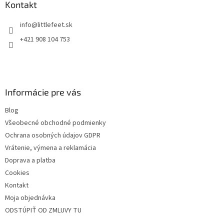
ä
Kontakt
t
info
@
littlefeet.sk
i
e
+421 908 104 753
Informácie pre vás
Blog
Všeobecné obchodné podmienky
Ochrana osobných údajov GDPR
Vrátenie, výmena a reklamácia
Doprava a platba
Cookies
Kontakt
Moja objednávka
ODSTÚPIŤ OD ZMLUVY TU