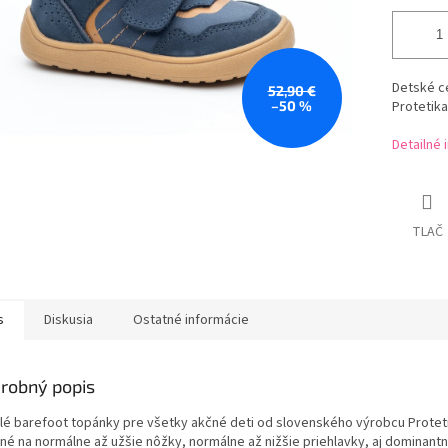
Detské c
52,90 €
–50 %
Protetika
Detailné 
TLAČ
s
Diskusia
Ostatné informácie
robný popis
lé barefoot topánky pre všetky akčné deti od slovenského výrobcu Proteti
né na normálne až užšie nôžky, normálne až nižšie priehlavky, aj dominantn