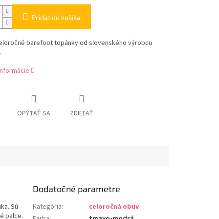
Pridať do košíka
eloročné barefoot topánky od slovenského výrobcu
.
informácie
OPÝTAŤ SA
ZDIEĽAŤ
Dodatočné parametre
ka. Sú
Kategória
:
celoročná obuv
é palce.
Farba
:
tmavo-modrá