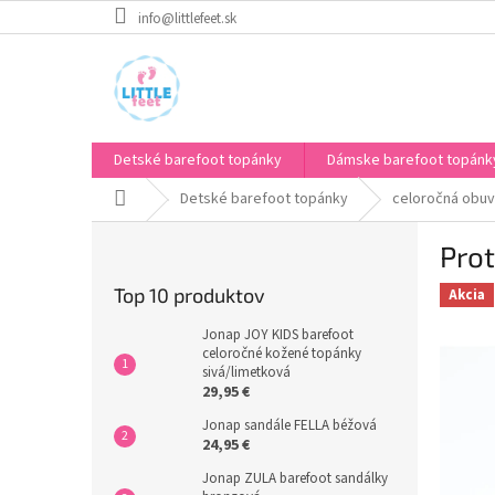
Prejsť
info@littlefeet.sk
na
obsah
Detské barefoot topánky
Dámske barefoot topánk
Domov
Detské barefoot topánky
celoročná obuv
B
Prot
o
č
Top 10 produktov
Akcia
n
ý
Jonap JOY KIDS barefoot
p
celoročné kožené topánky
sivá/limetková
a
29,95 €
n
e
Jonap sandále FELLA béžová
24,95 €
l
Jonap ZULA barefoot sandálky