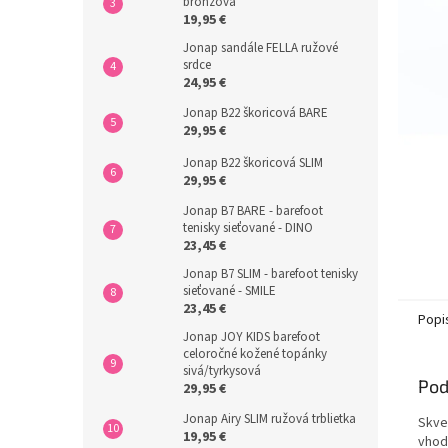
bronzová
19,95 €
Jonap sandále FELLA ružové
srdce
24,95 €
Jonap B22 škoricová BARE
29,95 €
Jonap B22 škoricová SLIM
29,95 €
Jonap B7 BARE - barefoot
tenisky sieťované - DINO
23,45 €
Jonap B7 SLIM - barefoot tenisky
sieťované - SMILE
23,45 €
Popi
Jonap JOY KIDS barefoot
celoročné kožené topánky
sivá/tyrkysová
Pod
29,95 €
Jonap Airy SLIM ružová trblietka
Skve
19,95 €
vhod