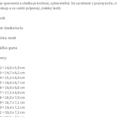
 je spevnená a stielka je kožená, vyberateľná. Sú vyrobené z pravej kože, n
okop a vo vnútri príjemný, mäkký textil.
iál:
ok: hladká koža
vka: textil
ážka: guma
ery:
2 = 14,0 x 5,9 cm
3 = 14,7 x 6,2 cm
4 = 15,3 x 6,4 cm
5 = 16,0 x 6,7 cm
6 = 16,6 x 6,8 cm
7 = 17,3 x 6,9 cm
8 = 18,0 x 7,0 cm
9 = 18,7 x 7,1 cm
0 = 19,4 x 7,2 cm
1 = 20,0 x 7,3 cm