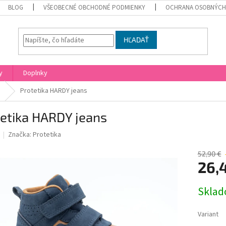
BLOG
VŠEOBECNÉ OBCHODNÉ PODMIENKY
OCHRANA OSOBNÝCH
HĽADAŤ
y
Doplnky
Protetika HARDY jeans
etika HARDY jeans
Značka:
Protetika
52,90 €
26,
Jednotk
Skla
cena:
Variant