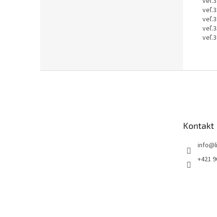
veľ.3
veľ.3
veľ.3
veľ.3
veľ.3
Z
á
p
ä
t
Kontakt
i
e
info
@
+421 9