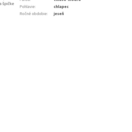
a špičke
Pohlavie
:
chlapec
Ročné obdobie
:
jeseň