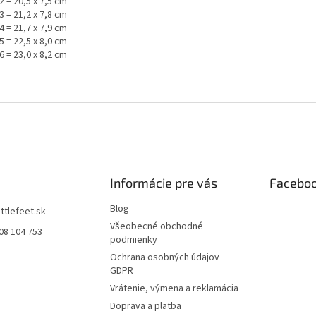
2 = 20,5 x 7,5 cm
3 = 21,2 x 7,8 cm
4 = 21,7 x 7,9 cm
5 = 22,5 x 8,0 cm
6 = 23,0 x 8,2 cm
Informácie pre vás
Facebo
Blog
littlefeet.sk
Všeobecné obchodné
08 104 753
podmienky
Ochrana osobných údajov
GDPR
Vrátenie, výmena a reklamácia
Doprava a platba