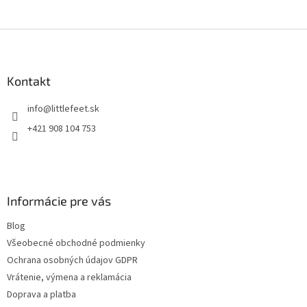
Z
á
p
ä
Kontakt
t
info
@
littlefeet.sk
i
e
+421 908 104 753
Informácie pre vás
Blog
Všeobecné obchodné podmienky
Ochrana osobných údajov GDPR
Vrátenie, výmena a reklamácia
Doprava a platba