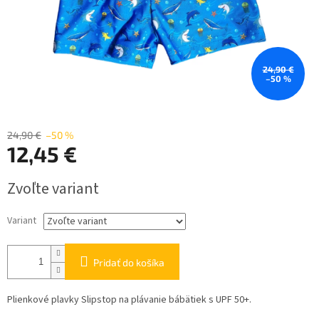
24,90 €
–50 %
24,90 €
–50 %
12,45 €
Jednotková
Zvoľte variant
cena:
Variant
Pridať do košíka
Plienkové plavky Slipstop na plávanie bábätiek s UPF 50+.