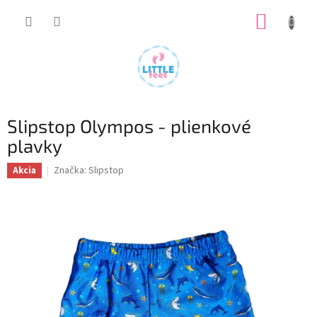
Prejsť
NÁKUP
na
obsah
KOŠÍK
Slipstop Olympos - plienkové
plavky
Značka:
Slipstop
Akcia